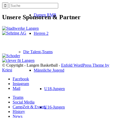
Damen RMB
Unsere Sponsoren & Partner
Herren 2
Die Talent-Teams
© Copyright - Langen Basketball -
Enfold WordPress Theme by
Kriesi
Männliche Jugend
Facebook
Instagram
Mail
U18-Jungen
Teams
Social Media
CampZeit & Events
U16-Jungen
History
News