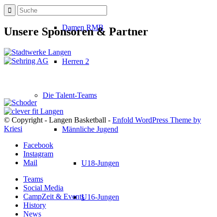
Damen RMB
Unsere Sponsoren & Partner
Herren 2
Die Talent-Teams
© Copyright - Langen Basketball -
Enfold WordPress Theme by
Kriesi
Männliche Jugend
Facebook
Instagram
Mail
U18-Jungen
Teams
Social Media
CampZeit & Events
U16-Jungen
History
News