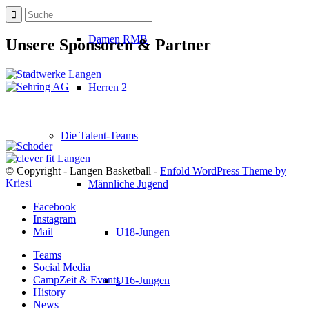
Damen RMB
Unsere Sponsoren & Partner
Herren 2
Die Talent-Teams
© Copyright - Langen Basketball -
Enfold WordPress Theme by
Kriesi
Männliche Jugend
Facebook
Instagram
Mail
U18-Jungen
Teams
Social Media
CampZeit & Events
U16-Jungen
History
News