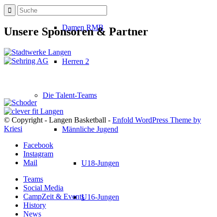
Damen RMB
Unsere Sponsoren & Partner
Herren 2
Die Talent-Teams
© Copyright - Langen Basketball -
Enfold WordPress Theme by
Kriesi
Männliche Jugend
Facebook
Instagram
Mail
U18-Jungen
Teams
Social Media
CampZeit & Events
U16-Jungen
History
News