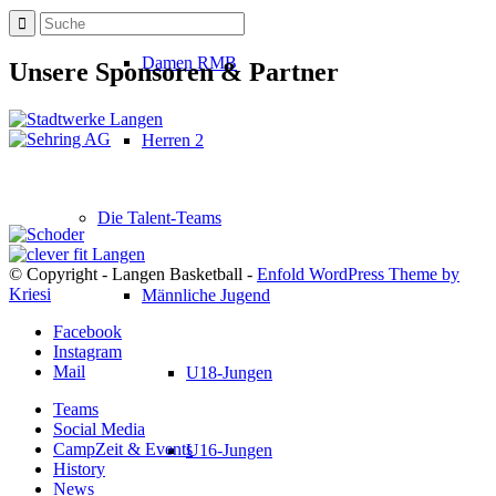
Damen RMB
Unsere Sponsoren & Partner
Herren 2
Die Talent-Teams
© Copyright - Langen Basketball -
Enfold WordPress Theme by
Kriesi
Männliche Jugend
Facebook
Instagram
Mail
U18-Jungen
Teams
Social Media
CampZeit & Events
U16-Jungen
History
News