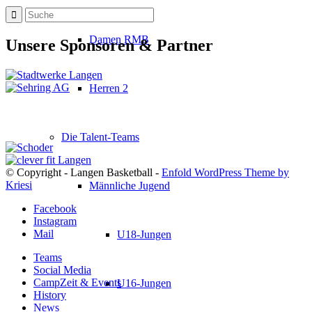
Damen RMB
Unsere Sponsoren & Partner
Herren 2
Die Talent-Teams
© Copyright - Langen Basketball -
Enfold WordPress Theme by
Kriesi
Männliche Jugend
Facebook
Instagram
Mail
U18-Jungen
Teams
Social Media
CampZeit & Events
U16-Jungen
History
News