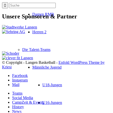
Damen RMB
Unsere Sponsoren & Partner
Herren 2
Die Talent-Teams
© Copyright - Langen Basketball -
Enfold WordPress Theme by
Kriesi
Männliche Jugend
Facebook
Instagram
Mail
U18-Jungen
Teams
Social Media
CampZeit & Events
U16-Jungen
History
News